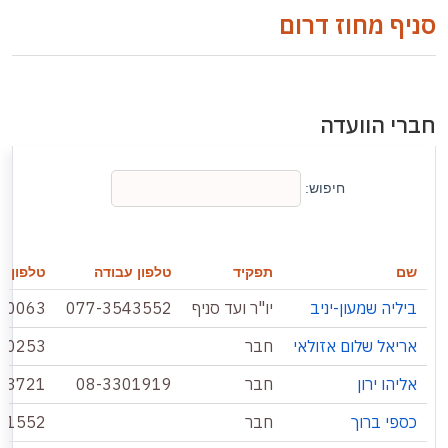
סניף מחוז דרום
חברי הוועדה
חיפוש:
שם
תפקיד
טלפון עבודה
טלפון ני
ביליה שמעון-יניב
יו"ר ועד סניף
077-3543552
70063
אריאל שלום אזולאי
חבר
90253
אליהו ירון
חבר
08-3301919
63721
כספי ברוך
חבר
11552