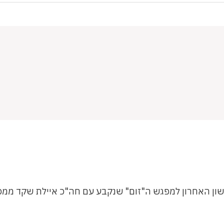
אשון האחרון למפגש ה"זום" שנקבע עם חה"כ איילת שקד ממפל