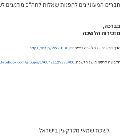
חברים המעוניינים להפנות שאלות לחה"כ מוזמנים לשלוח
בברכה,
מזכירות הלשכה
הדף הרשמי של הלשכה בפייסבוק:
https://bit.ly/2WVIB0z
.
הקבוצה הרשמית של הלשכה:
w.facebook.com/groups/1908421129375900/
לשכת שמאי מקרקעין בישראל