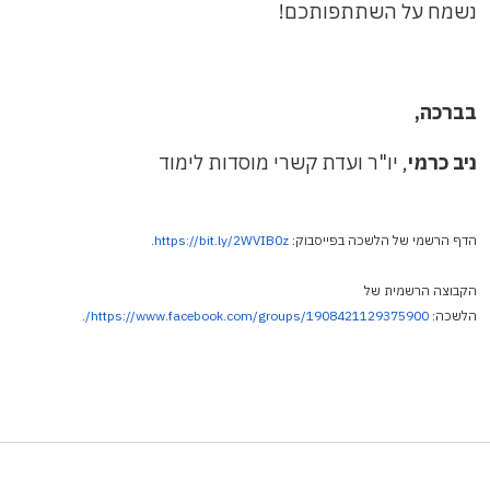
נשמח על השתתפותכם!
בברכה,
ניב כרמי
, יו"ר ועדת קשרי מוסדות לימוד
הדף הרשמי של הלשכה בפייסבוק:
https://bit.ly/2WVIB0z
.
הקבוצה הרשמית של
הלשכה:
https://www.facebook.com/groups/1908421129375900
/
.