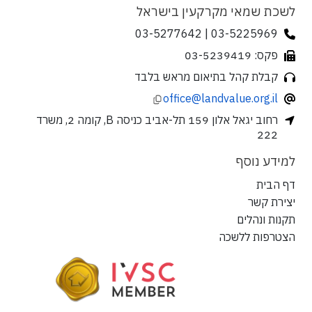
לשכת שמאי מקרקעין בישראל
03-5225969 | 03-5277642
פקס: 03-5239419
קבלת קהל בתיאום מראש בלבד
office@landvalue.org.il
רחוב יגאל אלון 159 תל-אביב כניסה B, קומה 2, משרד
222
למידע נוסף
דף הבית
יצירת קשר
תקנות ונהלים
הצטרפות ללשכה