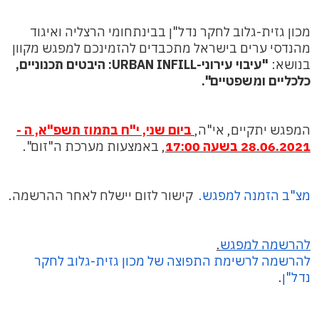
מכון גזית-גלוב לחקר נדל"ן בבינתחומי הרצליה ואיגוד
מהנדסי ערים בישראל מתכבדים להזמינכם למפגש מקוון
בנושא:
"עיבוי עירוני-URBAN INFILL: היבטים תכנוניים,
כלכליים ומשפטיים".
המפגש יתקיים, אי"ה,
ביום שני, י"ח בתמוז תשפ"א, ה -
28.06.2021 בשעה 17:00
, באמצעות מערכת ה"זום".
מצ"ב הזמנה למפגש.
קישור לזום יישלח לאחר ההרשמה.
להרשמה למפגש
.
להרשמה לרשימת התפוצה של מכון גזית-גלוב לחקר
נדל"ן
.