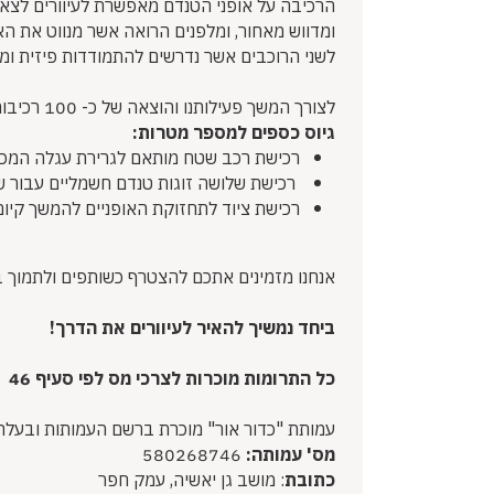
הרכיבה על אופני הטנדם מאפשרת לעיוורים לצאת
ומדווש מאחור, ומלפנים הרואה אשר מנווט את הא
לשני הרוכבים אשר נדרשים להתמודדות פיזית ומ
לצורך המשך פעילותנו והוצאה של כ- 100 רכיבות בשנה וכדי להגדיל את מספר העיוורים בקבוצה, גם כאלה שהכושר הגופני הנוכחי שלהם נמוך,
גיוס כספים למספר מטרות:
רכישת רכב שטח מותאם לגרירת עגלה המכילה 18 זוגות אופני טנדם ולהסעת העיוורים אל הרכיב
רכישת שלושה זוגות טנדם חשמליים עבור שי
רכישת ציוד לתחזוקת האופניים להמשך קיום
אנחנו מזמינים אתכם להצטרף כשותפים ולתמוך ב
ביחד נמשיך להאיר לעיוורים את הדרך!
כל התרומות מוכרות לצרכי מס לפי סעיף 46
עמותת "כדור אור" מוכרת ברשם העמותות ובעלת א
מס' עמותה:
580268746
כתובת
: מושב גן יאשיה, עמק חפר