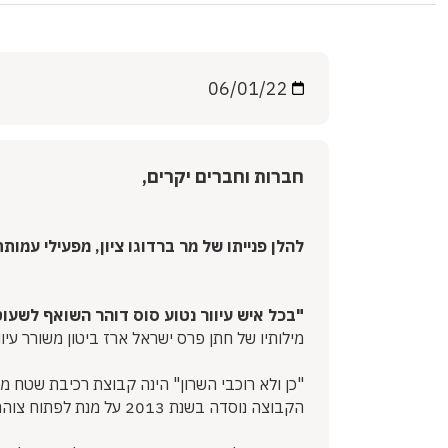
06/01/22
חברות וחברים יקרים,
להלן פנייתו של מר ברדוגו ציון, מפעילי עמות
"בכל איש עיוור נטוע סוס דוהר השואף לשעו
מילותיו של חתן פרס ישראל ארז ביטון משורר עיוו
"כן ולא רוכבי השרון" הינה קבוצת רכיבת שטח מש
הקבוצה נוסדה בשנת 2013 על מנת לפתוח צוהר בחיי העיוור לפעילות ספורטיבית מגוונת בקבוצה חברים כ-50 מתנדבים ומעל ל - 25 עיוורים וכבדי ראיה.