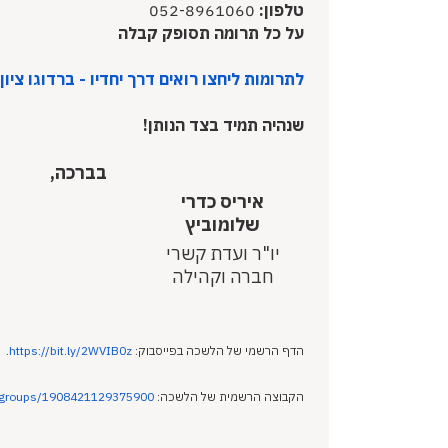
טלפון:
052-8961060
על כל תרומה תסופק קבלה
לתרומות ליחצו רואים דרך יחדיו - ברדוגו ציון (charidy.com
שנהיה תמיד בצד הנותן!
בברכה,
איריס כדרי
שלומוביץ
יו"ר ועדת קשרי
חברה וקהילה
הדף הרשמי של הלשכה בפייסבוק:
https://bit.ly/2WVIB0z
.
הקבוצה הרשמית של הלשכה:
/groups/1908421129375900