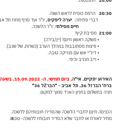
20:30
הרמת כוסית לראש השנה.
דברי פתיחה:
יערה ליפקיס,
יו"ר ועד סניף מחוז תל אב
חיים מסילתי
, יו"ר הלשכה.
21:00
מסיבת קיץ!
• משקה ראשון חינם! (יין/בירה)
• פיצות מסתובבות במהלך הערב (כשרות, של שגב).
• דיג'יי אש עם מוזיקה טובה.
• וייב מגניב וכיפי.
האירוע יתקיים, אי"ה,
ביום חמישי, ה- 15.09.2022, בשעה 20:00,
ברח' הברזל 36, תל אביב - "הברZל 36"
חניה בתשלום בחניון הארד סמוך למקום.
הכניסה חינם לחברי הלשכה שהסדירו חובותיהם ללשכה.
מחיר לאורח או לחבר שלא הסדיר חובותיו ללשכה- 100 ₪.