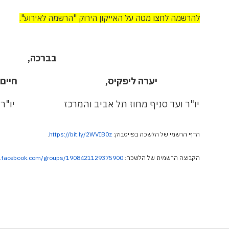
להרשמה לחצו מטה על האייקון הירוק "הרשמה לאירוע".
בברכה,
יערה ליפקיס,
חיים 
יו"ר ועד סניף מחוז תל אביב והמרכז
יו"ר
הדף הרשמי של הלשכה בפייסבוק:
https://bit.ly/2WVIB0z
.
הקבוצה הרשמית של הלשכה:
w.facebook.com/groups/1908421129375900/