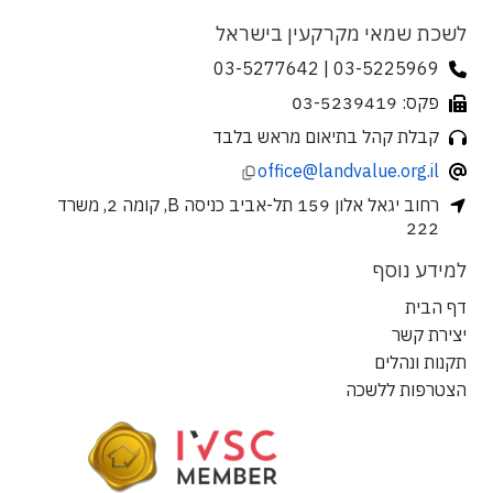
לשכת שמאי מקרקעין בישראל
03-5225969 | 03-5277642
פקס: 03-5239419
קבלת קהל בתיאום מראש בלבד
office@landvalue.org.il
רחוב יגאל אלון 159 תל-אביב כניסה B, קומה 2, משרד
222
למידע נוסף
דף הבית
יצירת קשר
תקנות ונהלים
הצטרפות ללשכה