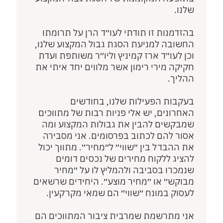
שלנו.
בהזדמנות זו תודתי לעו״ד הרן על תרומתו
החשובה למניעת הסגת גבול המקצוע שלנו,
וכן לעו״ד ארז קמיניץ וליו״ר משותפת ועדת
חקיקה מירי רימון אשר מלווים יחד איתי את
ההליך.
בעקבות הפעילות שלנו, בחודשים
האחרונים, יש אלי פניות רבות של מתווכים
שמבקשים להבין את גבולות המקצוע ומה
אסור להם לכתוב בפרסומים. אני מסבירה
את ההבדל בין ״שווי״ ל״מחיר״. מתווך יכול
להציג ללקוח מחירים של נכסים דומים
שנמכרו בסביבה ולהמליץ לו על ״מחיר
מבוקש״ או ״מחיר מוצע״. היחידים שרשאים
לעסוק במונח ״שווי״ הם שמאי מקרקעין.
אני מתרשמת שמרבית ציבור המתווכים הם