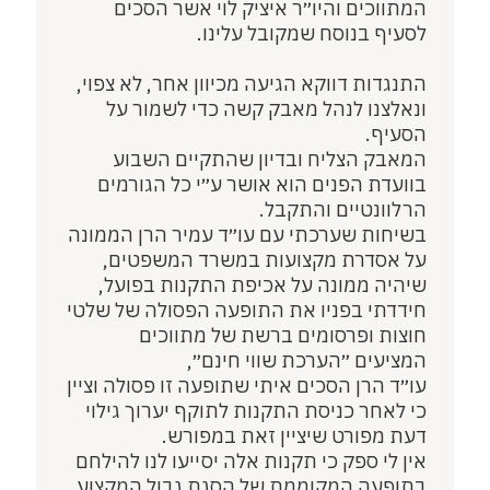
המתווכים והיו״ר איציק לוי אשר הסכים
לסעיף בנוסח שמקובל עלינו.
התנגדות דווקא הגיעה מכיוון אחר, לא צפוי,
ונאלצנו לנהל מאבק קשה כדי לשמור על
הסעיף.
המאבק הצליח ובדיון שהתקיים השבוע
בוועדת הפנים הוא אושר ע״י כל הגורמים
הרלוונטיים והתקבל.
בשיחות שערכתי עם עו״ד עמיר הרן הממונה
על אסדרת מקצועות במשרד המשפטים,
שיהיה ממונה על אכיפת התקנות בפועל,
חידדתי בפניו את התופעה הפסולה של שלטי
חוצות ופרסומים ברשת של מתווכים
המציעים ״הערכת שווי חינם״,
עו״ד הרן הסכים איתי שתופעה זו פסולה וציין
כי לאחר כניסת התקנות לתוקף יערוך גילוי
דעת מפורט שיציין זאת במפורש.
אין לי ספק כי תקנות אלה יסייעו לנו להילחם
בתופעה המקוממת של הסגת גבול המקצוע